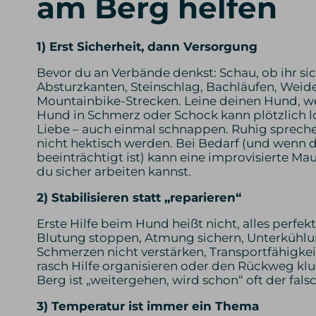
am Berg helfen
1) Erst Sicherheit, dann Versorgung
Bevor du an Verbände denkst: Schau, ob ihr si
Absturzkanten, Steinschlag, Bachläufen, Weid
Mountainbike-Strecken. Leine deinen Hund, we
Hund in Schmerz oder Schock kann plötzlich los
Liebe – auch einmal schnappen. Ruhig sprech
nicht hektisch werden. Bei Bedarf (und wenn 
beeinträchtigt ist) kann eine improvisierte Ma
du sicher arbeiten kannst.
2) Stabilisieren statt „reparieren“
Erste Hilfe beim Hund heißt nicht, alles perfekt 
Blutung stoppen, Atmung sichern, Unterkühlu
Schmerzen nicht verstärken, Transportfähigkei
rasch Hilfe organisieren oder den Rückweg kl
Berg ist „weitergehen, wird schon“ oft der falsc
3) Temperatur ist immer ein Thema