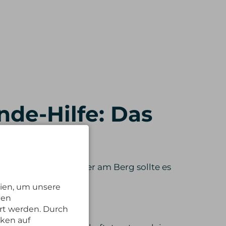
nde-Hilfe: Das
ergset
 nicht riesig sein, aber am Berg sollte es
h“ sein.
ien, um unsere
nen
rt werden. Durch
gen + Kompressen
cken auf