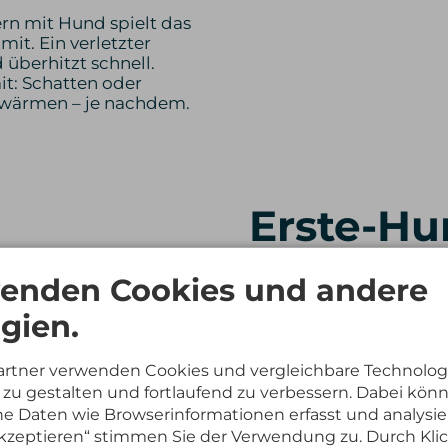
rn mit Hund spielt das
it. Ein verletzter
 überhitzt schnell.
it: Schatten oder
 wärmen – je nachdem.
Erste-Hu
kleine B
enden Cookies und andere
gien.
Ein Erste-Hilfe-Set muss
robust und „feldtauglic
artner verwenden Cookies und vergleichbare Technolog
Bewährt haben sich:
zu gestalten und fortlaufend zu verbessern. Dabei kön
 Daten wie Browserinformationen erfasst und analysie
sterile Wundaufla
 akzeptieren“ stimmen Sie der Verwendung zu. Durch Kli