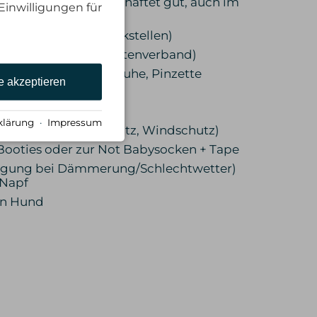
sthaftende Bandage (haftet gut, auch im
Einwilligungen für
Pfoten, Gelenke, Druckstellen)
ixierung, Notfall-Pfotenverband)
here, Einmalhandschuhe, Pinzette
e akzeptieren
l (Wunde spülen)
te
klärung
·
Impressum
nterlage, Wärmeschutz, Windschutz)
Booties oder zur Not Babysocken + Tape
orgung bei Dämmerung/Schlechtwetter)
 Napf
en Hund