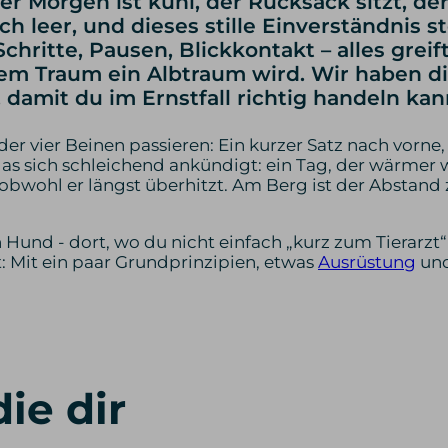
er Morgen ist kühl, der Rucksack sitzt, d
noch leer, und dieses stille Einverständnis
 Schritte, Pausen, Blickkontakt – alles gre
 Traum ein Albtraum wird. Wir haben dir 
 damit du im Ernstfall richtig handeln kan
r vier Beinen passieren: Ein kurzer Satz nach vorne, e
das sich schleichend ankündigt: ein Tag, der wärmer w
 obwohl er längst überhitzt. Am Berg ist der Abstand 
en Hund - dort, wo du nicht einfach „kurz zum Tierarz
: Mit ein paar Grundprinzipien, etwas
Ausrüstung
und
ie dir