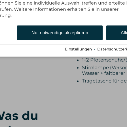
Mullbinden + selb
nnen Sie eine individuelle Auswahl treffen und erteilte 
Fellbereich)
rufen. Weitere Informationen erhalten Sie in unserer
Polsterwatte (für 
rung.
Tape/Leukotape (F
kleine Verbandssc
Nur notwendige akzeptieren
All
Spritze ohne Nade
Zeckenzange/-kar
Einstellungen
·
Datenschutzer
Rettungsdecke (U
1–2 Pfotenschuhe/
Stirnlampe (Vers
Wasser + faltbarer
Tragetasche für d
Was du