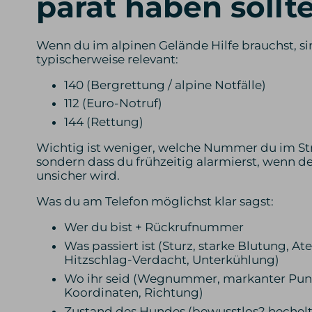
parat haben sollt
Wenn du im alpinen Gelände Hilfe brauchst, si
typischerweise relevant:
140 (Bergrettung / alpine Notfälle)
112 (Euro-Notruf)
144 (Rettung)
Wichtig ist weniger, welche Nummer du im Str
sondern dass du frühzeitig alarmierst, wenn 
unsicher wird.
Was du am Telefon möglichst klar sagst:
Wer du bist + Rückrufnummer
Was passiert ist (Sturz, starke Blutung, 
Hitzschlag-Verdacht, Unterkühlung)
Wo ihr seid (Wegnummer, markanter Pun
Koordinaten, Richtung)
Zustand des Hundes (bewusstlos? hechelt