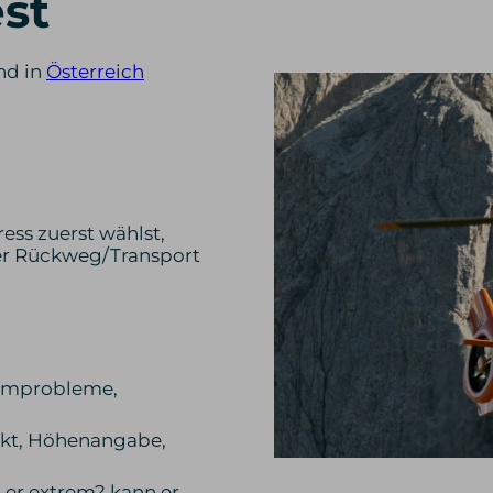
est
nd in
Österreich
ess zuerst wählst,
der Rückweg/Transport
Atemprobleme,
kt, Höhenangabe,
 er extrem? kann er