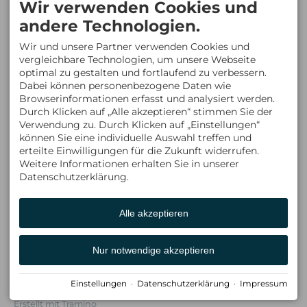
Wir verwenden Cookies und
Restplätze
6993 Mittelberg
ÖSTERREICH
Newsletter
andere Technologien.
Mobil: +43 6763 341135
info@hundewandertouren.at
Wir und unsere Partner verwenden Cookies und
BÜROZEITEN
vergleichbare Technologien, um unsere Webseite
Facebook
Mo : 10:00 - 12:00 Uhr
optimal zu gestalten und fortlaufend zu verbessern.
Instagram
15:00 - 18:00 Uhr
Dabei können personenbezogene Daten wie
Di : 15:00 - 18:00 Uhr
Whats App
Browserinformationen erfasst und analysiert werden.
Mi + Do : 10:00 - 12:00 Uhr
Durch Klicken auf „Alle akzeptieren“ stimmen Sie der
Verwendung zu. Durch Klicken auf „Einstellungen“
können Sie eine individuelle Auswahl treffen und
erteilte Einwilligungen für die Zukunft widerrufen.
Weitere Informationen erhalten Sie in unserer
Datenschutzerklärung.
Alle akzeptieren
Nur notwendige akzeptieren
Impressum
Datenschutz
Barrierefreiheit
AGB
Einstellungen
·
Datenschutzerklärung
·
Impressum
Cookie-Einstellungen
Erstellt mit
Tramino