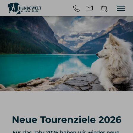
0
×
HOME
Warenkorb ist leer
TOUREN
WANDERN MIT HUND
ÜBER UNS
BLOG
KONTAKT
Neue Tourenziele 2026
Für das Jahr 2026 haben wir wieder neue,