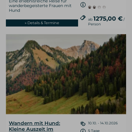
Eine erlebnisreiche Reise für
wanderbegeisterte Frauen mit
Hund
1275,00 €
ab
/
» Details & Termine
Person
Wandern mit Hund:
10.10. - 14.10.2026
Kleine Auszeit im
5 Tage