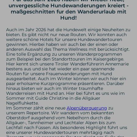
unvergessliche Hundewanderungen kreiert -
maßgeschnitten fur den Wanderurlaub mit
Hund!
Auch im Jahr 2026 hat die Hundewelt einige Neuheiten zu
bieten. Es gibt nicht nur neue Routen. Wir konnten auch
weitere schöne Hotels für unsere Hundewandertouren
gewinnen. Hierbei haben wir auch bei der einen oder
anderen Auswahl das Thema Wellness mit berücksichtigt.
Eine tolle Ergänzung zu unseren Wanderprogrammen
zum Beispiel bei den Standorttouren im Kaisergebirge.
Hier kennt sich unsere Tiroler Wanderführerin Annemarie
bestens aus und sie hat wieder ein paar spannende
Routen für unsere Frauenwanderungen mit Hund
ausgearbeitet. Auch im Winter können wir euch hier ein
paar erholsame Kurzprogramme präsentieren. Darüber
hinaus bieten wir auch im Winter traumhafte
Wanderreisen mit Hund an. Hier bei führt es uns wie im
Sommer mit Guide Christine in die Allgäuer
Nagelfluhkette.
Im Sommer zählt eine neue
Alpenüberquerung
zu
unserem Repertoire. Wir wandern vom bekannten
Oberstdorf ausgehend vom Nebelhorn durch die
Allgäuer-, Tannheimer und Lechtaler Alpen bis zum
Lechfall nach Füssen. Als besonderes Highlight führt uns
eine unserer Hundewandertouren mehrtägig nach