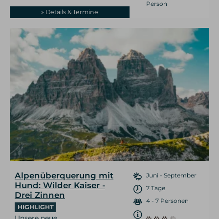
Person
» Details & Termine
Alpenüberquerung mit
Juni - September
Hund: Wilder Kaiser -
7 Tage
Drei Zinnen
4 - 7 Personen
HIGHLIGHT
Unsere neue