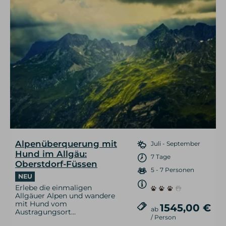
Alpenüberquerung mit
Juli - September
Hund im Allgäu:
7 Tage
Oberstdorf-Füssen
5 - 7 Personen
NEU
Erlebe die einmaligen
Allgäuer Alpen und wandere
mit Hund vom
1545,00 €
ab
Austragungsort…
/ Person