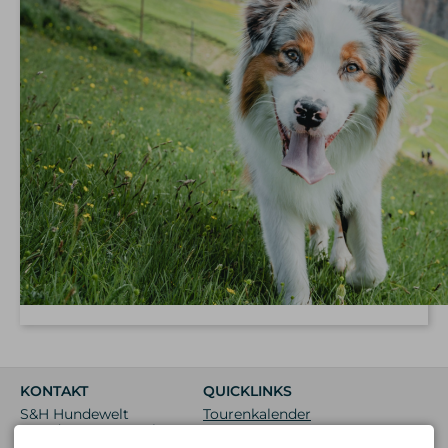
KONTAKT
QUICKLINKS
S&H Hundewelt
Tourenkalender
Wandertouren GmbH
Neue Touren
Bödmerstraße 25a