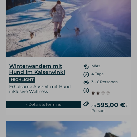
Winterwandern mit
März
Hund im Kaiserwinkl
4 Tage
HIGHLIGHT
3 - 6 Personen
Erholsame Auszeit mit Hund
inklusive Wellness
595,00 €
» Details & Termine
ab
/
Person