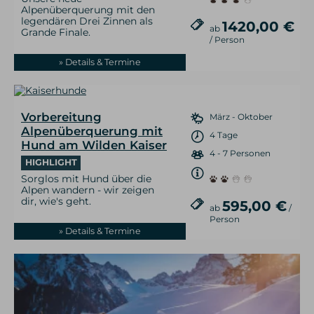
Alpenüberquerung mit den
legendären Drei Zinnen als
1420,00 €
ab
Grande Finale.
/ Person
» Details & Termine
Vorbereitung
März - Oktober
Alpenüberquerung mit
4 Tage
Hund am Wilden Kaiser
4 - 7 Personen
HIGHLIGHT
Sorglos mit Hund über die
Alpen wandern - wir zeigen
dir, wie's geht.
595,00 €
ab
/
Person
» Details & Termine