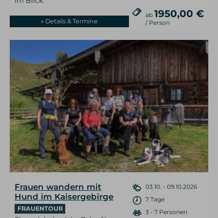
im Blick.
1950,00 €
ab
» Details & Termine
/ Person
Frauen wandern mit
03.10. - 09.10.2026
Hund im Kaisergebirge
7 Tage
FRAUENTOUR
3 - 7 Personen