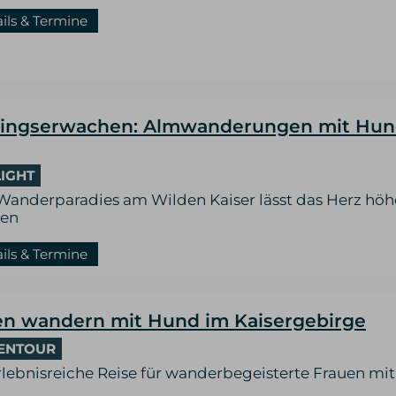
ails & Termine
lingserwachen: Almwanderungen mit Hun
IGHT
 Wanderparadies am Wilden Kaiser lässt das Herz höh
gen
ails & Termine
en wandern mit Hund im Kaisergebirge
ENTOUR
rlebnisreiche Reise für wanderbegeisterte Frauen mi