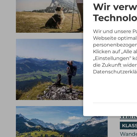
Wir verw
mit H
Technolo
» Det
Wir und unsere P
Webseite optimal 
personenbezogene
Die 
Klicken auf „Alle
TOP-
„Einstellungen“ kö
die Zukunft wider
Entdec
Datenschutzerklä
mit H
» Det
Wand
KLAS
Wander