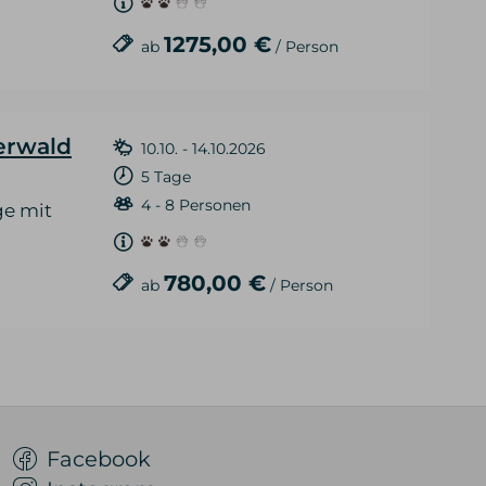
1275,00 €
ab
/ Person
erwald
10.10. - 14.10.2026
5 Tage
4 - 8 Personen
ge mit
780,00 €
ab
/ Person
Facebook