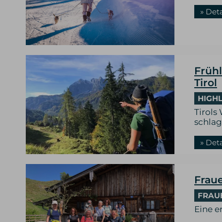
» Det
Früh
Tirol
HIGHL
Tirols
schla
» Det
Frau
FRAU
Eine e