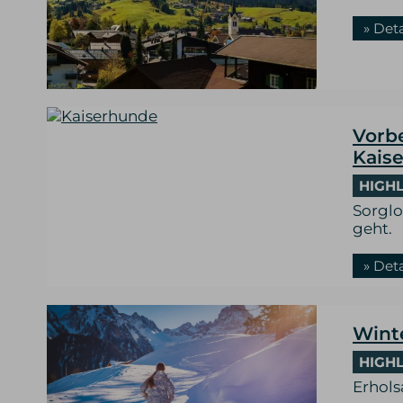
» Det
Vorb
Kaise
HIGHL
Sorglo
geht.
» Det
Wint
HIGHL
Erhols