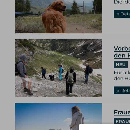
Die id
» Det
Vorbe
den 
NEU
Für al
den H
» Det
Frau
FRAU
Das Na