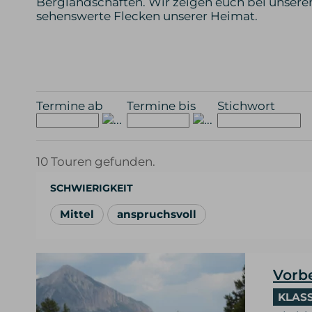
Berglandschaften. Wir zeigen euch bei unse
sehenswerte Flecken unserer Heimat.
Termine ab
Termine bis
Stichwort
10 Touren gefunden.
SCHWIERIGKEIT
Mittel
anspruchsvoll
Vorb
KLAS