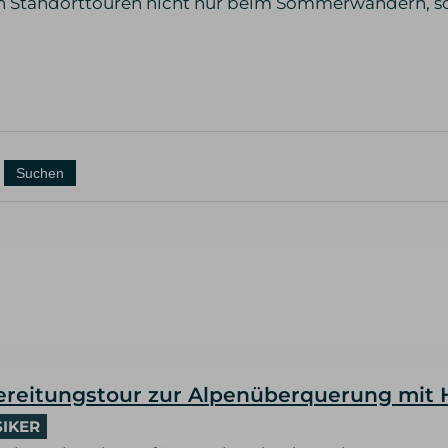
ren Standorttouren nicht nur beim Sommerwandern,
ereitungstour zur Alpenüberquerung mit
SIKER