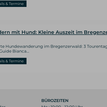
ails & Termine
ern mit Hund: Kleine Auszeit im Bregenz
rte Hundewanderung im Bregenzerwald: 3 Tourenta
-Guide Bianca…
ails & Termine
BÜROZEITEN
der
Mo : 10:00 - 12:00 Uhr