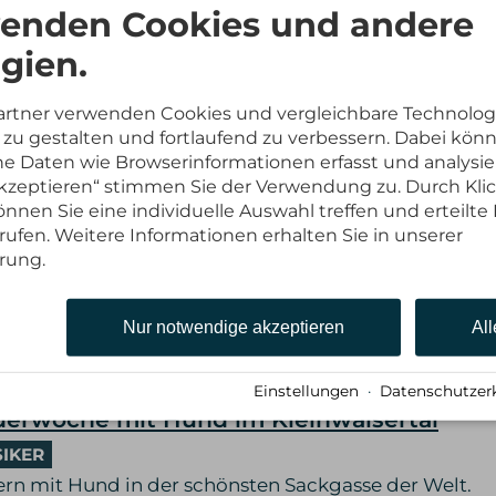
enden Cookies und andere
und
gien.
ails & Termine
artner verwenden Cookies und vergleichbare Technolog
zu gestalten und fortlaufend zu verbessern. Dabei kön
 Daten wie Browserinformationen erfasst und analysie
schönsten Routen rund um den Wilden Kai
 akzeptieren“ stimmen Sie der Verwendung zu. Durch Kli
TOUR
nnen Sie eine individuelle Auswahl treffen und erteilte 
rufen. Weitere Informationen erhalten Sie in unserer
ke die Perle Tirols bei diesem einzigartigen Wander
rung.
und.
ails & Termine
Nur notwendige akzeptieren
All
Einstellungen
·
Datenschutzer
erwoche mit Hund im Kleinwalsertal
SIKER
n mit Hund in der schönsten Sackgasse der Welt.