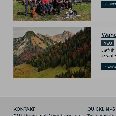
» Det
Wand
NEU
Gefüh
Local
» Det
KONTAKT
QUICKLINKS
S&H Hundewelt Wandertouren
Tourenkalen