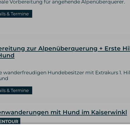
eale Vorbereitung für angehende Alpenüberquerer.
ails & Termine
reitung zur Alpenüberquerung + Erste Hil
Hund
le wanderfreudigen Hundebesitzer mit Extrakurs 1. Hil
und
ails & Termine
enwanderungen mit Hund im Kaiserwinkl
ENTOUR
turerlebnis Wilder und Zahmer Kaiser speziell für F