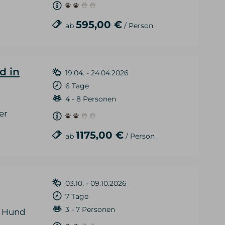
595,00 €
ab
/ Person
d in
19.04. - 24.04.2026
6 Tage
4 - 8 Personen
er
1175,00 €
ab
/ Person
03.10. - 09.10.2026
7 Tage
3 - 7 Personen
t Hund