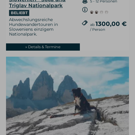
5 - 12 Personen
Triglav Nationalpark
BELIEBT
Abwechslungsreiche
1300,00 €
Hundewandertouren in
ab
Sloweniens einzigem
/ Person
Nationalpark.
» Details & Termine