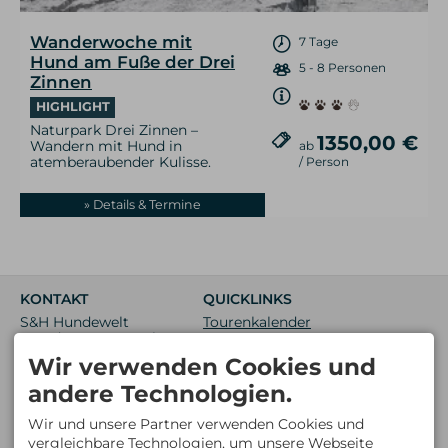
Wanderwoche mit
7 Tage
Hund am Fuße der Drei
5 - 8 Personen
Zinnen
HIGHLIGHT
Naturpark Drei Zinnen –
1350,00 €
Wandern mit Hund in
ab
atemberaubender Kulisse.
/ Person
» Details & Termine
KONTAKT
QUICKLINKS
S&H Hundewelt
Tourenkalender
Wandertouren GmbH
Neue Touren
Bödmerstraße 25a
Wir verwenden Cookies und
Restplätze
6993 Mittelberg
ÖSTERREICH
Newsletter
andere Technologien.
Mobil: +43 6763 341135
info@hundewandertouren.at
Wir und unsere Partner verwenden Cookies und
BÜROZEITEN
vergleichbare Technologien, um unsere Webseite