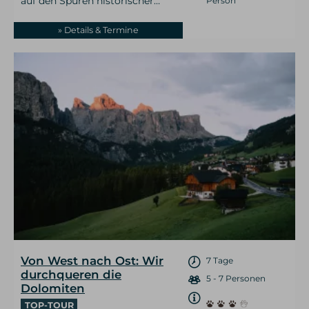
auf den Spuren historischer…
Person
» Details & Termine
Von West nach Ost: Wir
7 Tage
durchqueren die
5 - 7 Personen
Dolomiten
TOP-TOUR