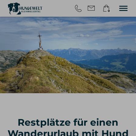
0
×
HOME
Warenkorb ist leer
TOUREN
WANDERN MIT HUND
ÜBER UNS
BLOG
KONTAKT
Restplätze für einen
Wanderurlaub mit Hund