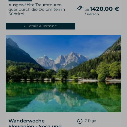
Ausgewählte Traumtouren
1420,00 €
quer durch die Dolomiten in
ab
Südtirol.
/ Person
» Details & Termine
Wanderwoche
7 Tage
Slowenien - Soča und