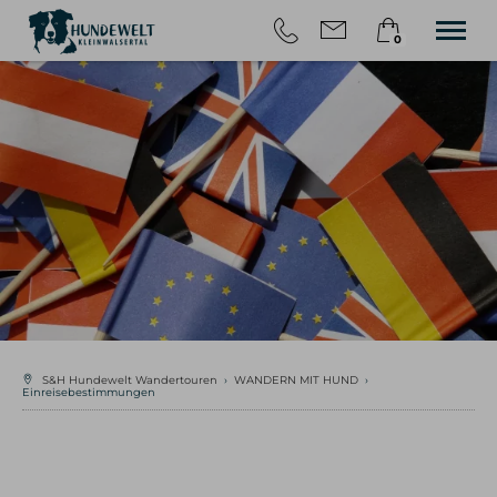
0
×
HOME
Warenkorb ist leer
TOUREN
WANDERN MIT HUND
ÜBER UNS
BLOG
KONTAKT
S&H Hundewelt Wandertouren
›
WANDERN MIT HUND
›
Einreisebestimmungen