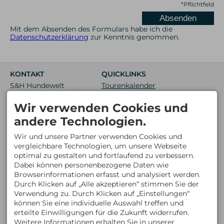
*
Pflichtfeld
Mit dem Absenden des Formulars habe ich die
Datenschutzerklärung
zur Kenntnis genommen.
KONTAKT
QUICKLINKS
S&H Hundewelt
Tourenkalender
Wandertouren GmbH
Neue Touren
Bödmerstraße 25a
Wir verwenden Cookies und
Restplätze
6993 Mittelberg
ÖSTERREICH
Newsletter
andere Technologien.
Mobil: +43 6763 341135
info@hundewandertouren.at
Wir und unsere Partner verwenden Cookies und
BÜROZEITEN
vergleichbare Technologien, um unsere Webseite
Facebook
optimal zu gestalten und fortlaufend zu verbessern.
Mo : 10:00 - 12:00 Uhr
Instagram
15:00 - 18:00 Uhr
Dabei können personenbezogene Daten wie
Di : 15:00 - 18:00 Uhr
Whats App
Browserinformationen erfasst und analysiert werden.
Mi + Do : 10:00 - 12:00 Uhr
Durch Klicken auf „Alle akzeptieren“ stimmen Sie der
Verwendung zu. Durch Klicken auf „Einstellungen“
können Sie eine individuelle Auswahl treffen und
erteilte Einwilligungen für die Zukunft widerrufen.
Weitere Informationen erhalten Sie in unserer