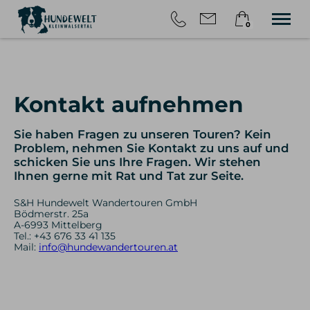
0
×
HOME
Warenkorb ist leer
TOUREN
WANDERN MIT HUND
Kontakt aufnehmen
ÜBER UNS
BLOG
Sie haben Fragen zu unseren Touren? Kein
KONTAKT
Problem, nehmen Sie Kontakt zu uns auf und
schicken Sie uns Ihre Fragen. Wir stehen
Ihnen gerne mit Rat und Tat zur Seite.
S&H Hundewelt Wandertouren GmbH
Bödmerstr. 25a
A-6993 Mittelberg
Tel.: +43 676 33 41 135
Mail:
info@hundewandertouren.at