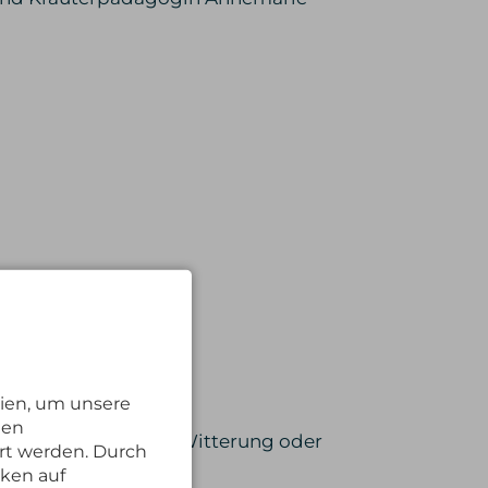
ien, um unsere
nen
hnfahrten) aufgrund Witterung oder
rt werden. Durch
cken auf