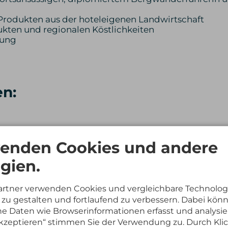
 Produkten aus der hoteleigenen Landwirtschaft
kten und regionalen Köstlichkeiten
zung
en:
enden Cookies und andere
gien.
bucht werden, Preis 120,00 Euro einmalig
artner verwenden Cookies und vergleichbare Technolog
zu gestalten und fortlaufend zu verbessern. Dabei kön
icht standardmäßig geplante Transfers (z.B. Bergba
 Daten wie Browserinformationen erfasst und analysie
 akzeptieren“ stimmen Sie der Verwendung zu. Durch Kli