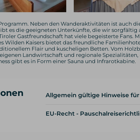
Programm. Neben den Wanderaktivitäten ist auch die
 es die geeigneten Unterkünfte, die wir sorgfältig a
Tiroler Gastfreundschaft hat viele begeisterte Fans. 
Wilden Kaisers bietet das freundliche Familienhotel
tionellem Flair und kuscheligen Betten. Vom Holzbal
 eigenen Landwirtschaft und regionale Spezialitäten, d
ess gibt es in Form einer Sauna und Infrarotkabine.
ionen
Allgemein gültige Hinweise für
Wir setzen auf Qualität und w
EU-Recht - Pauschalreiserichtli
Sollte aufgrund terminlicher E
Personen sein, setzen wir eine:n
Eine umfangreiche Ausrüstung
Schuhbeschreibung zuzüglich 