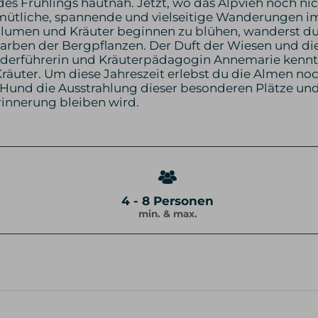
es Frühlings hautnah. Jetzt, wo das Alpvieh noch nic
mütliche, spannende und vielseitige Wanderungen i
blumen und Kräuter beginnen zu blühen, wanderst du
Farben der Bergpflanzen. Der Duft der Wiesen und die
derführerin und Kräuterpädagogin Annemarie kennt e
uter. Um diese Jahreszeit erlebst du die Almen noch i
 Hund die Ausstrahlung dieser besonderen Plätze un
rinnerung bleiben wird.
4 - 8 Personen
min. & max.