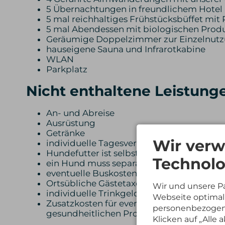
5 Übernachtungen in freundlichem Hotel
5 mal reichhaltiges Frühstücksbüffet mit
5 mal Abendessen mit biologischen Produ
Geräumige Doppelzimmer zur Einzelnut
hauseigene Sauna und Infrarotkabine
WLAN
Parkplatz
Nicht enthaltene Leistung
An- und Abreise
Ausrüstung
Getränke
Wir verw
individuelle Tagesverpflegung
Hundefutter ist selbst mitzubringen
Technolo
ein Hund muss separat im Warenkorb zuge
eventuelle Buskosten (ÖVM) für den Hund
Ortsübliche Gästetaxe
Wir und unsere P
individuelle Trinkgelder
Webseite optimal 
Zusatzkosten für eventuell notwendige, n
personenbezogene
gesundheitlichen Problemen
Klicken auf „Alle