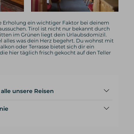
 Erholung ein wichtiger Faktor bei deinem
ussuchen. Tirol ist nicht nur bekannt durch
Mitten im Grünen liegt dein Urlaubsdomizil.
 alles was dein Herz begehrt. Du wohnst mit
kon oder Terrasse bietet sich dir ein
ie hier täglich frisch gekocht auf den Teller
 alle unsere Reisen
andern deshalb in kleinen Gruppen
nie
ngpässe die Teilnehmerzahl größer als 9
 2. Tourenler:in ein.
sliste für Mensch und Hund,
Trainings- und Packtipps versenden wir mit