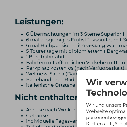
Hotel
Individuelle Abreise nach dem Frühstück
Frühstück, Abendessen
Leistungen:
Hotel
Frühstück, Abendessen
6 Übernachtungen im 3 Sterne Superior H
6 mal ausgiebiges Frühstücksbüffet mit S
6 mal Halbpension mit 4-5-Gang Wahlmenü 
5 Tourentage mit diplomiertem:r Bergwan
1 Bergbahnfahrt
Fahrten mit öffentlichen Verkehrsmitteln
Parkplatz kostenlos (nach Verfügbarkeit)
Wellness, Sauna (Dampfsauna, Finnische,
Badehandtuch, Bademantel und Badepanto
Wir verw
italienische Ortstaxe
Technolo
Nicht enthaltene Leistung
Wir und unsere P
Anreise nach Wolkenstein
Webseite optimal 
Getränke
personenbezogene
individuelle Tagesverpflegung
Klicken auf „Alle
Tickets für die Hunde in öffentlichen Verk