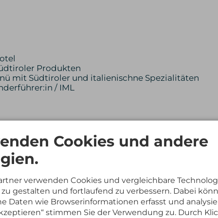
otel
üdtiroler Produkten
mit Südtiroler und italienischne Spezialitäten
derführer:in / IML
 Kräutersauna)
ffeln für den Wellnessbereich
enden Cookies und andere
gien.
en:
artner verwenden Cookies und vergleichbare Technolog
zu gestalten und fortlaufend zu verbessern. Dabei kön
 Daten wie Browserinformationen erfasst und analysie
 akzeptieren“ stimmen Sie der Verwendung zu. Durch Kli
ehrsmitteln