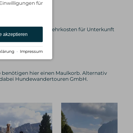
Einwilligungen für
nfahrten)
ise resultierende Mehrkosten für Unterkunft
e akzeptieren
klärung
·
Impressum
benötigen hier einen Maulkorb. Alternativ
mt dabei Hundewandertouren GmbH.