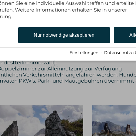
nnen Sie eine individuelle Auswahl treffen und erteilte 
rufen. Weitere Informationen erhalten Sie in unserer
und ist separat im Warenkorb hinzuzufügen)
rung.
icht standardmäßig geplante Transfers (z.B. Bergbah
derungen des Tourenablaufs und daraus möglicherwe
Nur notwendige akzeptieren
All
Einstellungen
·
Datenschutzer
ndestteilnehmerzahl).
h Doppelzimmer zur Alleinnutzung zur Verfügung
ntlichen Verkehrsmitteln angefahren werden. Hunde 
 privaten PKW's. Park- und Mautgebühren übernim