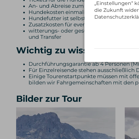
„Einstellungen“ kö
An- und Abreise zum Standort
die Zukunft wider
Hundekosten einmalig 150,00 Euro (der H
Datenschutzerklä
Hundefutter ist selbst mitzubringen
Zusatzkosten für eventuell notwendige, n
witterungs- oder gesundheitsbedingte Än
und Transfer
Wichtig zu wissen:
Durchführungsgarantie ab 4 Personen (Mi
Für Einzelreisende stehen ausschließlic
Einige Tourenstartpunkte müssen mit öffe
bilden wir Fahrgemeinschaften mit den
Bilder zur Tour