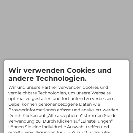
einer Rücktrittsgebühr vom Vertrag
zurücktreten, wenn Leistungen nicht gemäß
dem Vertrag erbracht werden und dies
erhebliche Auswirkungen auf die Erbringung
der vertraglichen Pauschalreiseleistungen hat
und der Reiseveranstalter es versäumt, Abhilfe
zu schaffen.
Der Reisende hat Anspruch auf eine
Preisminderung und/oder Schadenersatz,
wenn die Reiseleistungen nicht oder nicht
ordnungsgemäß erbracht werden.
Der Reiseveranstalter leistet dem Reisenden
Beistand, wenn dieser sich in Schwierigkeiten
Wir verwenden Cookies und
befindet.
andere Technologien.
Im Fall der Insolvenz des Reiseveranstalters
oder – in einigen Mitgliedstaaten – des
Wir und unsere Partner verwenden Cookies und
Reisevermittlers werden Zahlungen
vergleichbare Technologien, um unsere Webseite
zurückerstattet. Tritt die Insolvenz des
optimal zu gestalten und fortlaufend zu verbessern.
Reiseveranstalters oder, sofern einschlägig,
Dabei können personenbezogene Daten wie
des Reisevermittlers nach Beginn der
Pauschalreise ein und ist die Beförderung
Browserinformationen erfasst und analysiert werden.
Bestandteil der Pauschalreise, so wird die
Durch Klicken auf „Alle akzeptieren“ stimmen Sie der
Rückbeförderung der Reisenden
Verwendung zu. Durch Klicken auf „Einstellungen“
gewährleistet. S&H Hundewelt Wandertouren
Event
können Sie eine individuelle Auswahl treffen und
GmbH hat eine Insolvenzabsicherung mit der
erteilte Einwilligungen für die Zukunft widerrufen.