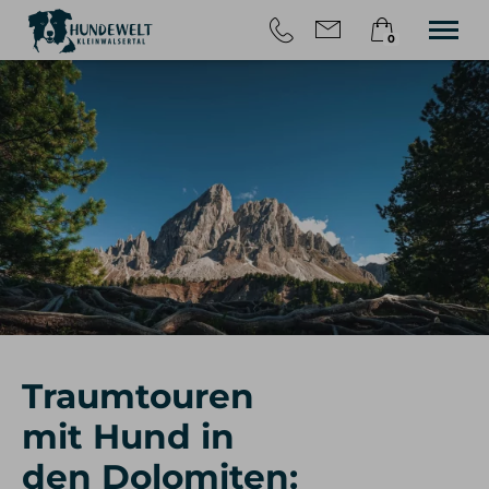
0
×
HOME
Warenkorb ist leer
TOUREN
WANDERN MIT HUND
ÜBER UNS
BLOG
KONTAKT
Traumtouren
mit Hund in
den Dolomiten: