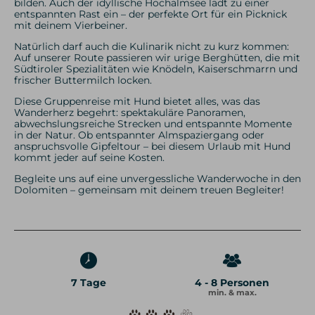
bilden. Auch der idyllische Hochalmsee lädt zu einer
entspannten Rast ein – der perfekte Ort für ein Picknick
mit deinem Vierbeiner.
Natürlich darf auch die Kulinarik nicht zu kurz kommen:
Auf unserer Route passieren wir urige Berghütten, die mit
Südtiroler Spezialitäten wie Knödeln, Kaiserschmarrn und
frischer Buttermilch locken.
Diese Gruppenreise mit Hund bietet alles, was das
Wanderherz begehrt: spektakuläre Panoramen,
abwechslungsreiche Strecken und entspannte Momente
in der Natur. Ob entspannter Almspaziergang oder
anspruchsvolle Gipfeltour – bei diesem Urlaub mit Hund
kommt jeder auf seine Kosten.
Begleite uns auf eine unvergessliche Wanderwoche in den
Dolomiten – gemeinsam mit deinem treuen Begleiter!
7 Tage
4 - 8 Personen
min. & max.