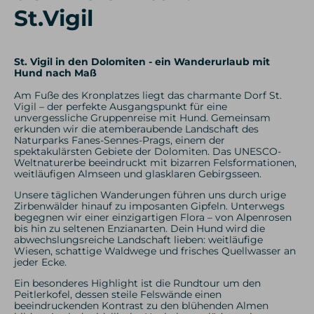
St.Vigil
St. Vigil in den Dolomiten - ein Wanderurlaub mit
Hund nach Maß
Am Fuße des Kronplatzes liegt das charmante Dorf St.
Vigil – der perfekte Ausgangspunkt für eine
unvergessliche Gruppenreise mit Hund. Gemeinsam
erkunden wir die atemberaubende Landschaft des
Naturparks Fanes-Sennes-Prags, einem der
spektakulärsten Gebiete der Dolomiten. Das UNESCO-
Weltnaturerbe beeindruckt mit bizarren Felsformationen,
weitläufigen Almseen und glasklaren Gebirgsseen.
Unsere täglichen Wanderungen führen uns durch urige
Zirbenwälder hinauf zu imposanten Gipfeln. Unterwegs
begegnen wir einer einzigartigen Flora – von Alpenrosen
bis hin zu seltenen Enzianarten. Dein Hund wird die
abwechslungsreiche Landschaft lieben: weitläufige
Wiesen, schattige Waldwege und frisches Quellwasser an
jeder Ecke.
Ein besonderes Highlight ist die Rundtour um den
Peitlerkofel, dessen steile Felswände einen
beeindruckenden Kontrast zu den blühenden Almen