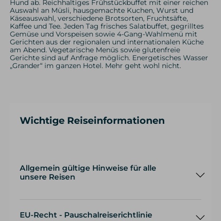
Hund ab. Reichhaltiges Frühstückbuffet mit einer reichen
Auswahl an Müsli, hausgemachte Kuchen, Wurst und
Käseauswahl, verschiedene Brotsorten, Fruchtsäfte,
Kaffee und Tee. Jeden Tag frisches Salatbuffet, gegrilltes
Gemüse und Vorspeisen sowie 4-Gang-Wahlmenü mit
Gerichten aus der regionalen und internationalen Küche
am Abend. Vegetarische Menüs sowie glutenfreie
Gerichte sind auf Anfrage möglich. Energetisches Wasser
„Grander“ im ganzen Hotel. Mehr geht wohl nicht.
Wichtige Reiseinformationen
Allgemein gültige Hinweise für alle
unsere Reisen
Wir setzen auf Qualität und wandern deshalb
in kleinen Gruppen
EU-Recht - Pauschalreiserichtlinie
Sollte aufgrund terminlicher Engpässe die