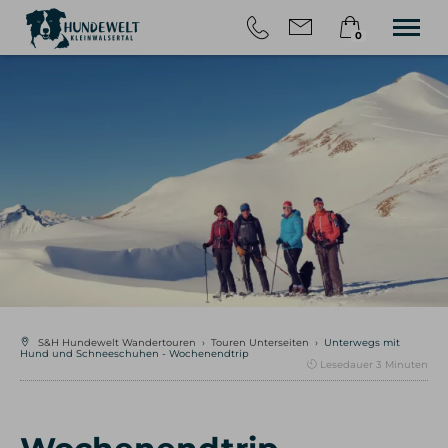
0
×
HOME
Warenkorb ist leer
TOUREN
WANDERN MIT HUND
ÜBER UNS
BLOG
KONTAKT
S&H Hundewelt Wandertouren
›
Touren Unterseiten
›
Unterwegs mit
Hund und Schneeschuhen - Wochenendtrip
Lesedauer
3
Minuten