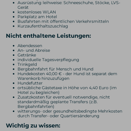
↑ 250 m
↓ 250 m
ca. 4-5 Std.
Ausrüstung leihweise: Schneeschuhe, Stöcke, LVS-
Gerät
Hotel
kostenloses WLAN
Frühstück
Parkplatz am Hotel
Busfahrten mit öffentlichen Verkehrsmitteln
Kurzaufenthaltszuschlag
Nicht enthaltene Leistungen:
Abendessen
An- und Abreise
Getränke
individuelle Tagesverpflegung
Trinkgeld
Bergbahnfahrt für Mensch und Hund
Hundekosten 40,00 € - der Hund ist separat dem
Warenkorb hinzuzufügen
Hundefutter
ortsübliche Gästetaxe in Höhe von 4,40 Euro (im
Hotel zu begleichen)
Zusatzkosten für eventuell notwendige, nicht
standardmäßig geplante Transfers (z.B.
Bergbahnfahrten)
witterungs- oder gesundheitsbedingte Mehrkosten
durch Transfer- oder Quartiersänderung
Wichtig zu wissen: