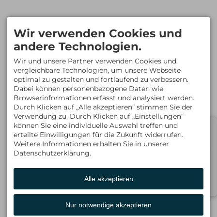
ordnungsgemäß erbracht werden.
Der Reiseveranstalter leistet dem Reisenden
Beistand, wenn dieser sich in Schwierigkeiten
Wir verwenden Cookies und
befindet.
andere Technologien.
Im Fall der Insolvenz des Reiseveranstalters
oder – in einigen Mitgliedstaaten – des
Wir und unsere Partner verwenden Cookies und
Reisevermittlers werden Zahlungen
vergleichbare Technologien, um unsere Webseite
zurückerstattet. Tritt die Insolvenz des
optimal zu gestalten und fortlaufend zu verbessern.
Reiseveranstalters oder, sofern einschlägig,
Dabei können personenbezogene Daten wie
des Reisevermittlers nach Beginn der
Pauschalreise ein und ist die Beförderung
Browserinformationen erfasst und analysiert werden.
Bestandteil der Pauschalreise, so wird die
Durch Klicken auf „Alle akzeptieren“ stimmen Sie der
Rückbeförderung der Reisenden
Verwendung zu. Durch Klicken auf „Einstellungen“
gewährleistet. S&H Hundewelt Wandertouren
Event
können Sie eine individuelle Auswahl treffen und
GmbH hat eine Insolvenzabsicherung mit der
erteilte Einwilligungen für die Zukunft widerrufen.
TVA Tourismusversicherungsagentur,
Infobox
Weitere Informationen erhalten Sie in unserer
Ferstelgasse 6, 1090 Wien, Tel. +43 1 361 9077
Programmablauf
44.
Datenschutzerklärung.
Leistungen
Garant ist die Walser Privatbank AG, Walserstr.
61, A 6991 Riezlern (Bankgarantie 5.08.2016)
Bilder
Alle akzeptieren
Die Reisenden können die TVA
Tourismusversicherungsagentur Ferstelgasse
Buchung
6, 1090 Wien, Tel. +43 1 361 9077 44,
kontaktieren, wenn ihnen Leistungen aufgrund
Nur notwendige akzeptieren
der Insolvenz von S&H Hundewelt